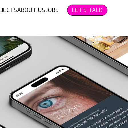
JECTS
ABOUT US
JOBS
LET'S TALK