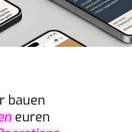
r bauen
en
euren