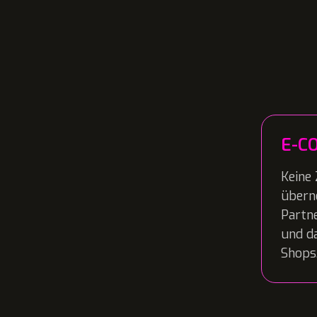
E-C
Keine 
übern
Partn
und d
Shops