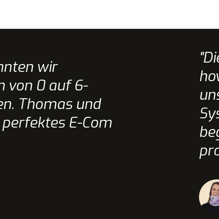
"D
nnten wir
ho
 von 0 auf 6-
un
ren. Thomas und
Sy
 perfektes E-Com
beg
pro