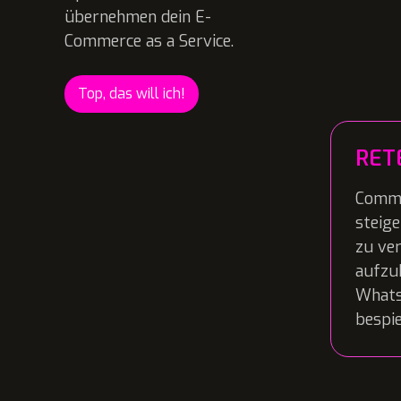
übernehmen dein E-
Commerce as a Service.
Top, das will ich!
RET
Commu
steige
zu ve
aufzub
Whats
bespie