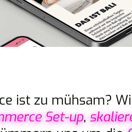
e ist zu mühsam? Wi
merce Set-up
,
skalier