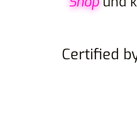
Shop
und 
Certified b