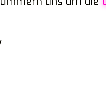
kümmern uns um die
y