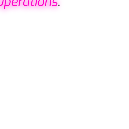
Operations
.